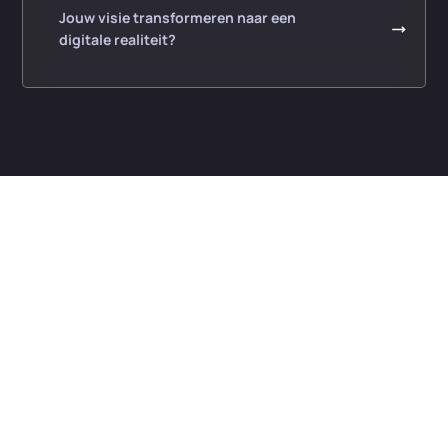
Jouw visie transformeren naar een
digitale realiteit?
Van creatieve campagne tot
analytische rapporten, Cology
Digital helpt je bij resultaten te
behalen.