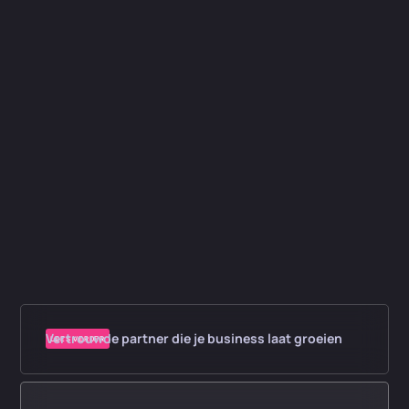
Vertrouwde partner die je business laat groeien
LEES VERDER